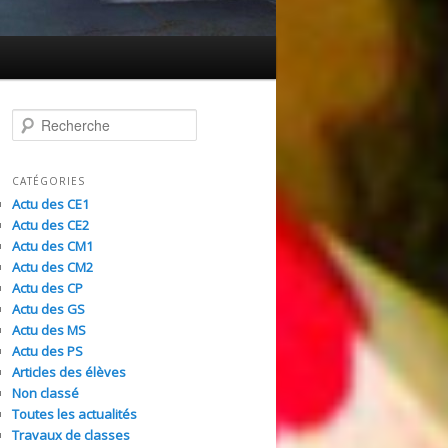
R
e
c
h
CATÉGORIES
e
Actu des CE1
r
Actu des CE2
c
Actu des CM1
h
Actu des CM2
e
Actu des CP
Actu des GS
Actu des MS
Actu des PS
Articles des élèves
Non classé
Toutes les actualités
Travaux de classes