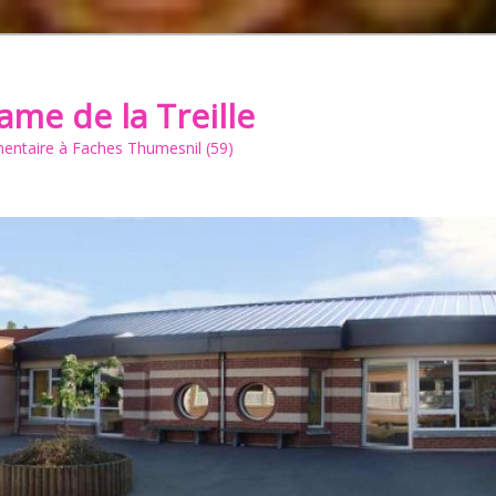
ame de la Treille
mentaire à Faches Thumesnil (59)