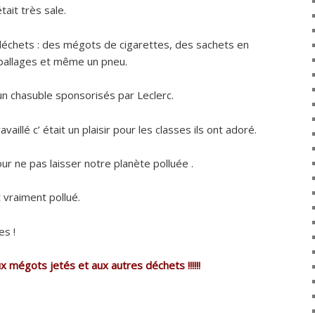
tait très sale.
chets : des mégots de cigarettes, des sachets en
mballages et même un pneu.
un chasuble sponsorisés par Leclerc.
aillé c’ était un plaisir pour les classes ils ont adoré.
our ne pas laisser notre planète polluée .
 vraiment pollué.
es !
x mégots jetés et aux autres déchets !!!!!!