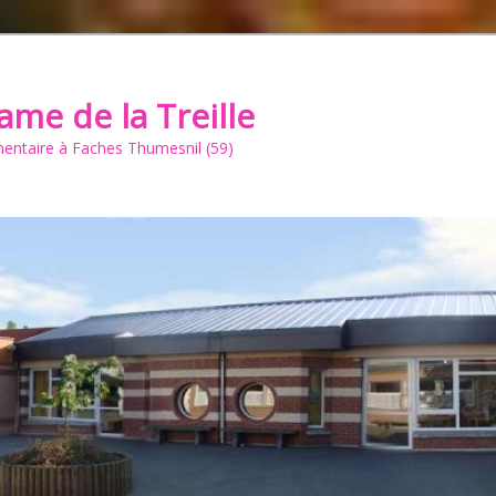
ame de la Treille
mentaire à Faches Thumesnil (59)