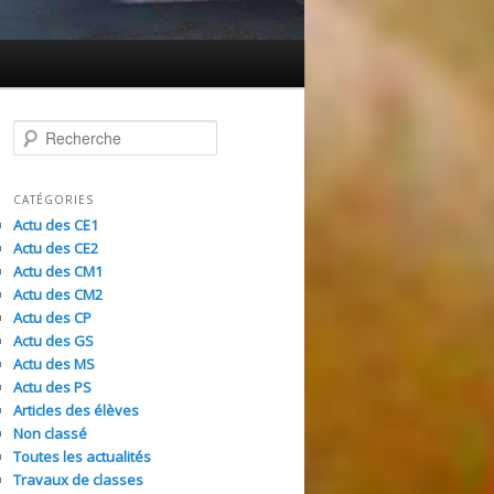
R
e
c
h
CATÉGORIES
e
Actu des CE1
r
Actu des CE2
c
Actu des CM1
h
Actu des CM2
e
Actu des CP
Actu des GS
Actu des MS
Actu des PS
Articles des élèves
Non classé
Toutes les actualités
Travaux de classes