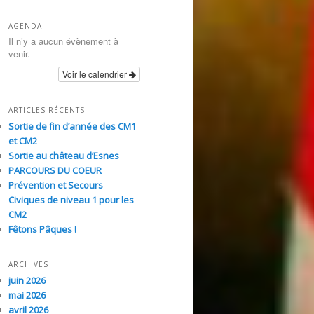
AGENDA
Il n’y a aucun évènement à
venir.
Voir le calendrier
ARTICLES RÉCENTS
Sortie de fin d’année des CM1
et CM2
Sortie au château d’Esnes
PARCOURS DU COEUR
Prévention et Secours
Civiques de niveau 1 pour les
CM2
Fêtons Pâques !
ARCHIVES
juin 2026
mai 2026
avril 2026